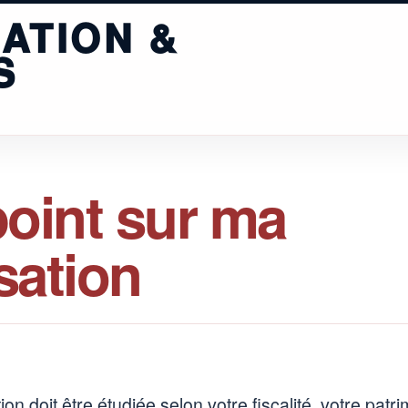
ATION &
S
point sur ma
sation
ion doit être étudiée selon votre fiscalité, votre patr