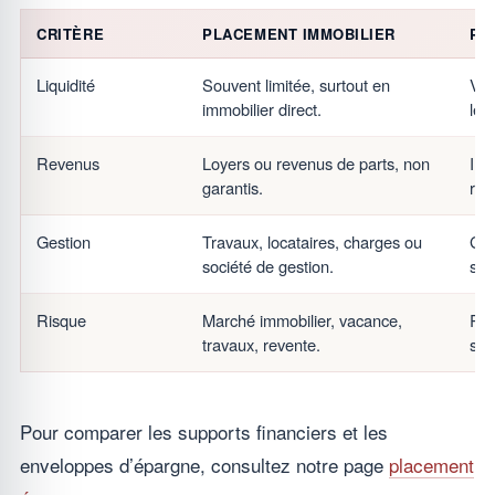
CRITÈRE
PLACEMENT IMMOBILIER
PL
Liquidité
Souvent limitée, surtout en
Var
immobilier direct.
les
Revenus
Loyers ou revenus de parts, non
Int
garantis.
rac
Gestion
Travaux, locataires, charges ou
Ges
société de gestion.
sel
Risque
Marché immobilier, vacance,
Ris
travaux, revente.
sel
Pour comparer les supports financiers et les
enveloppes d’épargne, consultez notre page
placement