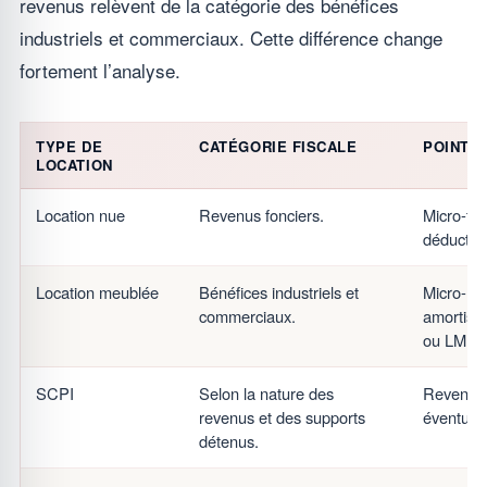
revenus relèvent de la catégorie des bénéfices
industriels et commerciaux. Cette différence change
fortement l’analyse.
TYPE DE
CATÉGORIE FISCALE
POINTS
LOCATION
Location nue
Revenus fonciers.
Micro-fon
déductibl
Location meublée
Bénéfices industriels et
Micro-BIC
commerciaux.
amortiss
ou LMP.
SCPI
Selon la nature des
Revenus 
revenus et des supports
éventuels
détenus.