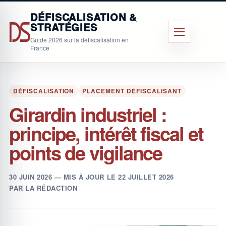
Aller
DÉFISCALISATION &
au
STRATÉGIES
contenu
Menu
Guide 2026 sur la défiscalisation en
principal
France
DÉFISCALISATION
PLACEMENT DÉFISCALISANT
Girardin industriel :
principe, intérêt fiscal et
points de vigilance
PUBLIÉ
30 JUIN 2026
— MIS À JOUR LE
22 JUILLET 2026
LE
PAR
LA RÉDACTION