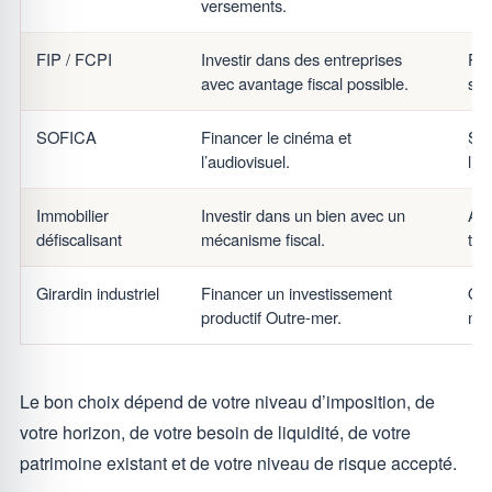
versements.
FIP / FCPI
Investir dans des entreprises
Ris
avec avantage fiscal possible.
sor
SOFICA
Financer le cinéma et
Sup
l’audiovisuel.
lim
Immobilier
Investir dans un bien avec un
Ana
défiscalisant
mécanisme fiscal.
tra
Girardin industriel
Financer un investissement
Obj
productif Outre-mer.
mon
Le bon choix dépend de votre niveau d’imposition, de
votre horizon, de votre besoin de liquidité, de votre
patrimoine existant et de votre niveau de risque accepté.