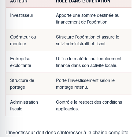
ACTEUR
RÔLE DANS L’OPÉRATION
Investisseur
Apporte une somme destinée au
C
financement de l’opération.
d
Opérateur ou
Structure l’opération et assure le
E
monteur
suivi administratif et fiscal.
g
Entreprise
Utilise le matériel ou l’équipement
É
exploitante
financé dans son activité locale.
d
Structure de
Porte l’investissement selon le
F
portage
montage retenu.
e
Administration
Contrôle le respect des conditions
R
fiscale
applicables.
c
L’investisseur doit donc s’intéresser à la chaîne complète.