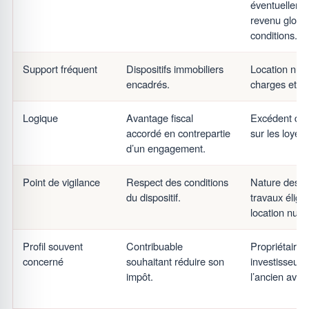
éventuelleme
revenu globa
conditions.
Support fréquent
Dispositifs immobiliers
Location nue
encadrés.
charges et tr
Logique
Avantage fiscal
Excédent de
accordé en contrepartie
sur les loyers
d’un engagement.
Point de vigilance
Respect des conditions
Nature des c
du dispositif.
travaux éligib
location nue.
Profil souvent
Contribuable
Propriétaire b
concerné
souhaitant réduire son
investisseur 
impôt.
l’ancien avec