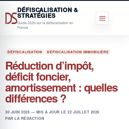
Aller
DÉFISCALISATION &
au
STRATÉGIES
contenu
Menu
Guide 2026 sur la défiscalisation en
principal
France
DÉFISCALISATION
DÉFISCALISATION IMMOBILIÈRE
Réduction d’impôt,
déficit foncier,
amortissement : quelles
différences ?
PUBLIÉ
30 JUIN 2026
— MIS À JOUR LE
22 JUILLET 2026
LE
PAR
LA RÉDACTION